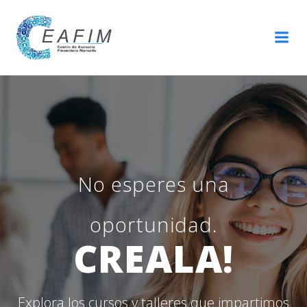
Saltar
al
contenido
No esperes una
oportunidad.
CREALA!
Explora los cursos y talleres que impartimos